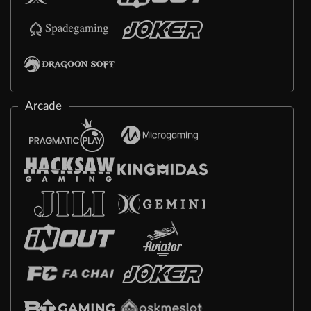
Arcade