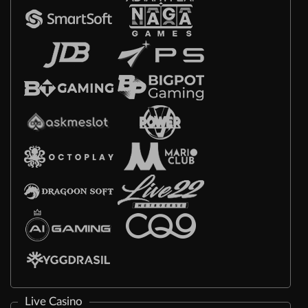
Live Casino