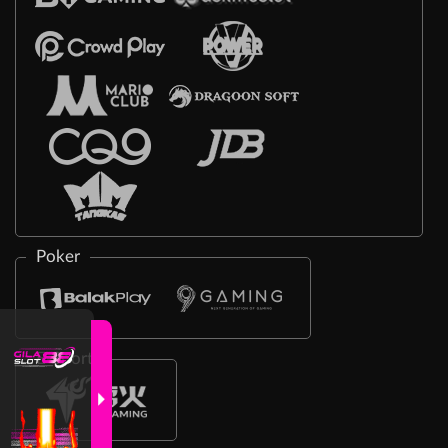
Poker
E-Sports