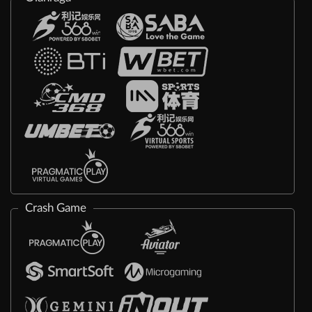
Crash Game