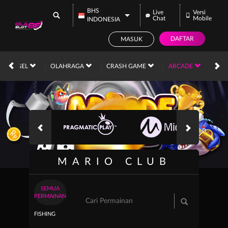
BHS
Live
Versi
Chat
Mobile
INDONESIA
DAFTAR
MASUK
TOGEL
OLAHRAGA
CRASH GAME
ARCADE
PO
MARIO CLUB
SEMUA
PERMAINAN
FISHING