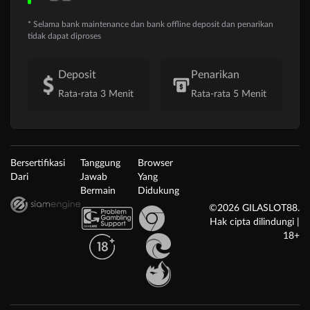
* Selama bank maintenance dan bank offline deposit dan penarikan
tidak dapat diproses
Deposit
Penarikan
Rata-rata 3 Menit
Rata-rata 5 Menit
Bersertifikasi
Tanggung
Browser
Dari
Jawab
Yang
Bermain
Didukung
©2026 GILASLOT88.
Hak cipta dilindungi |
18+