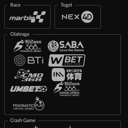
Race
Togel
Olahraga
Crash Game