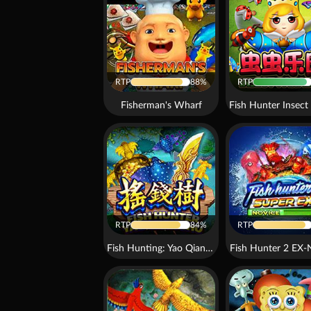
RTP
88%
RTP
Fisherman's Wharf
RTP
84%
RTP
Fish Hunting: Yao Qian Shu
Fish Hunter 2 EX-