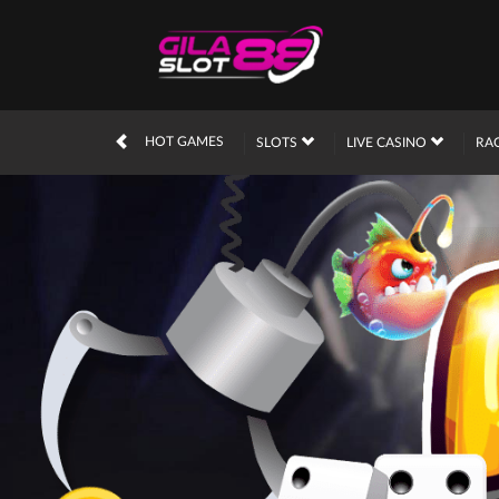
HOT GAMES
SLOTS
LIVE CASINO
RA