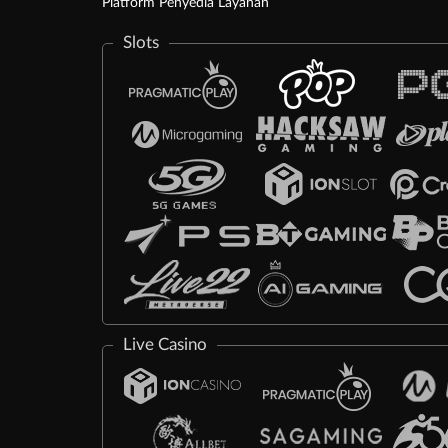
Platform Penyedia Layanan
Slots
Live Casino