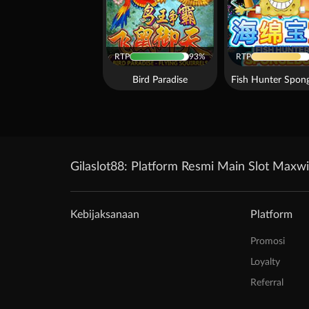
RTP
93%
RTP
Bird Paradise
Fish Hunter Spon
Gilaslot88: Platform Resmi Main Slot Maxw
Kebijaksanaan
Platform
Promosi
Loyalty
Referral