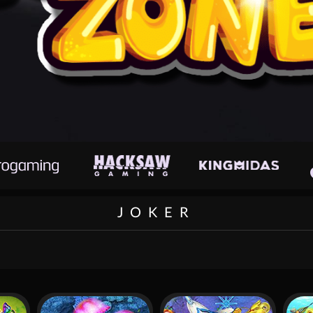
JOKER