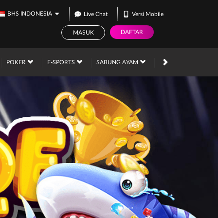
BHS INDONESIA
Live Chat
Versi Mobile
DAFTAR
MASUK
PROMOSI
POKER
E-SPORTS
SABUNG AYAM