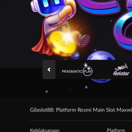
Gilaslot88: Platform Resmi Main Slot Maxw
Kebijaksanaan
Platform