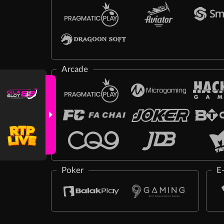
Arcade
Poker
E