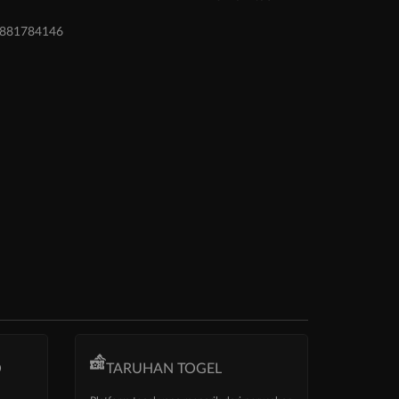
881784146
O
TARUHAN TOGEL