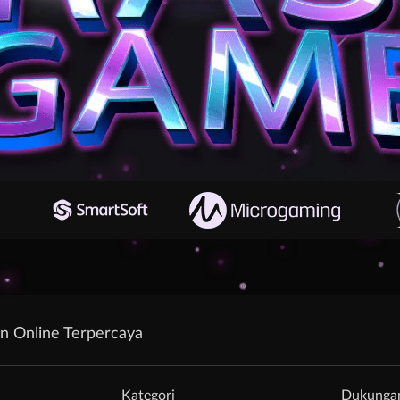
in Online Terpercaya
Kategori
Dukunga