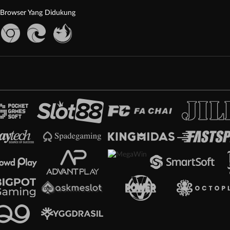
Browser Yang Didukung