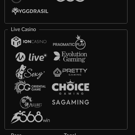
Live Casino