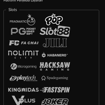
Platform Penyedia Layanan
Slots