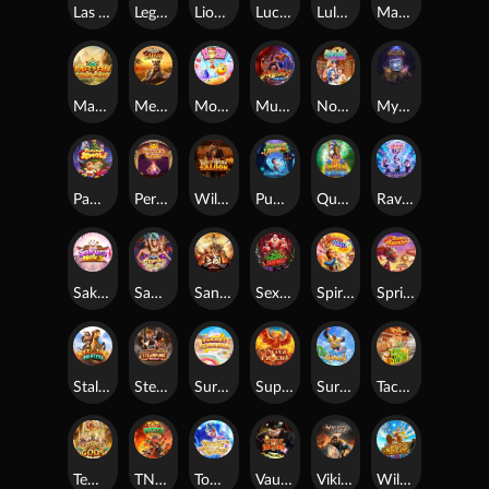
Las Vegas Party
Legend of the White and Green Snake
Lion Dance Fortune
Lucky Zhu
Lulu's Enchanted Forest
Mahjong Fortune
Mayan Gold Hunt
Mega Wild Safari
Mochi Mochi
Muay Thai Arena
Nomikai Fever
Mysteries of Pandora
Pawsome Xmas
Persian Gems
Wild West Saloon
Pumpkin Night
Queen of Aztec
Rave On
Sakura Neko
Samba Fiesta
SanGuo - The Brotherhood
Sexy Christmas Sirens
Spirits Fiesta
Spring Harvest
Stallion Princess
Steampunk Reloaded
Surgary bonanza
Super Phoenix
Surf Monkey
Taco Truck Delight
Temple of Gods
TNT Fiesta
Tower of Riches
Vault of Riches
Viking Valor
Wild Fish Hunter