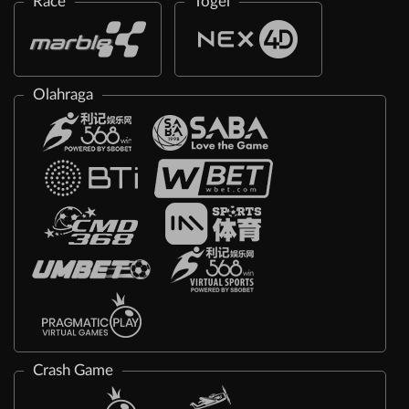
Race
Togel
Olahraga
Crash Game