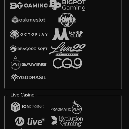
Live Casino