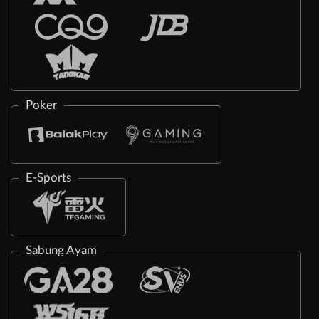
Poker
E-Sports
Sabung Ayam