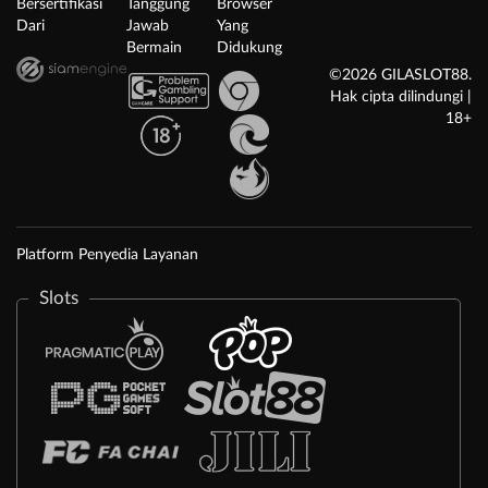
Bersertifikasi
Tanggung
Browser
Dari
Jawab
Yang
Bermain
Didukung
©2026 GILASLOT88.
Hak cipta dilindungi |
18+
Platform Penyedia Layanan
Slots