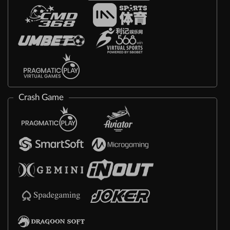
Crash Game