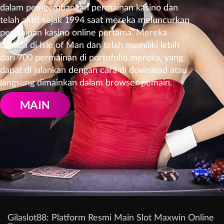
dalam pemgembangan permainan kasino dan
telah aktif sejak 1994 saat mereka meluncurkan
permainan kasino online pertama. Mereka
berada di Isle of Man dan telah memiliki lebih
dari 700 permainan di portofolio mereka, yang
dapat di jalankan dengan cara di download atau
langsung dimainkan dalam browser pemain.
MAIN
Gilaslot88: Platform Resmi Main Slot Maxwin Online