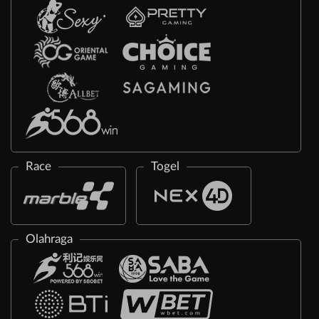
Race
Togel
Olahraga